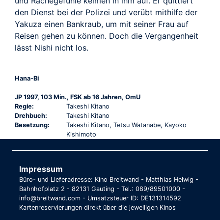
und Rachegefühle keimen in ihm auf. Er quittiert
den Dienst bei der Polizei und verübt mithilfe der
Yakuza einen Bankraub, um mit seiner Frau auf
Reisen gehen zu können. Doch die Vergangenheit
lässt Nishi nicht los.
Hana-Bi
JP 1997, 103 Min., FSK ab 16 Jahren, OmU
Regie:
Takeshi Kitano
Drehbuch:
Takeshi Kitano
Besetzung:
Takeshi Kitano, Tetsu Watanabe, Kayoko
Kishimoto
Impressum
Büro- und Lieferadresse: Kino Breitwand - Matthias Helwig -
Bahnhofplatz 2 - 82131 Gauting - Tel.: 089/89501000 -
info@breitwand.com - Umsatzsteuer ID: DE131314592
Kartenreservierungen direkt über die jeweiligen Kinos