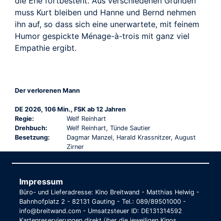
die Ehe fortbesteht. Aus verschiedenen Gründen
muss Kurt bleiben und Hanne und Bernd nehmen
ihn auf, so dass sich eine unerwartete, mit feinem
Humor gespickte Ménage-à-trois mit ganz viel
Empathie ergibt.
Der verlorenen Mann
DE 2026, 106 Min., FSK ab 12 Jahren
Regie:
Welf Reinhart
Drehbuch:
Welf Reinhart, Tünde Sautier
Besetzung:
Dagmar Manzel, Harald Krassnitzer, August
Zirner
Impressum
Büro- und Lieferadresse: Kino Breitwand - Matthias Helwig -
Bahnhofplatz 2 - 82131 Gauting - Tel.: 089/89501000 -
info@breitwand.com - Umsatzsteuer ID: DE131314592
Kartenreservierungen direkt über die jeweiligen Kinos