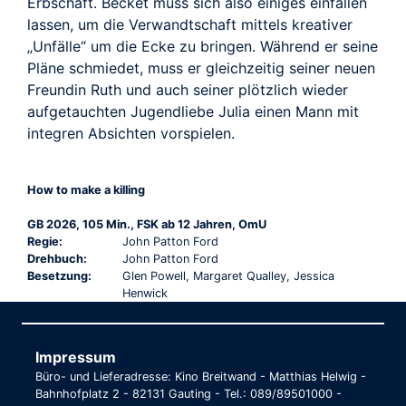
Erbschaft. Becket muss sich also einiges einfallen
lassen, um die Verwandtschaft mittels kreativer
„Unfälle“ um die Ecke zu bringen. Während er seine
Pläne schmiedet, muss er gleichzeitig seiner neuen
Freundin Ruth und auch seiner plötzlich wieder
aufgetauchten Jugendliebe Julia einen Mann mit
integren Absichten vorspielen.
How to make a killing
GB 2026, 105 Min., FSK ab 12 Jahren, OmU
Regie:
John Patton Ford
Drehbuch:
John Patton Ford
Besetzung:
Glen Powell, Margaret Qualley, Jessica
Henwick
Impressum
Büro- und Lieferadresse: Kino Breitwand - Matthias Helwig -
Bahnhofplatz 2 - 82131 Gauting - Tel.: 089/89501000 -