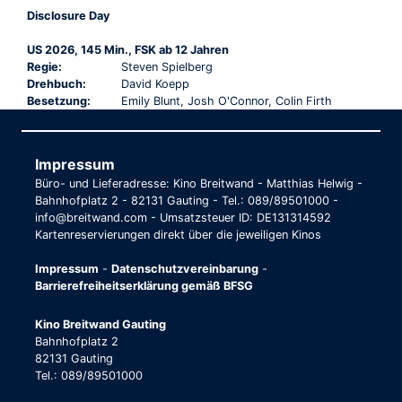
Disclosure Day
US 2026, 145 Min., FSK ab 12 Jahren
Regie:
Steven Spielberg
Drehbuch:
David Koepp
Besetzung:
Emily Blunt, Josh O'Connor, Colin Firth
Impressum
Büro- und Lieferadresse: Kino Breitwand - Matthias Helwig -
Bahnhofplatz 2 - 82131 Gauting - Tel.: 089/89501000 -
info@breitwand.com - Umsatzsteuer ID: DE131314592
Kartenreservierungen direkt über die jeweiligen Kinos
Impressum
-
Datenschutzvereinbarung
-
Barrierefreiheitserklärung gemäß BFSG
Kino Breitwand Gauting
Bahnhofplatz 2
82131 Gauting
Tel.: 089/89501000