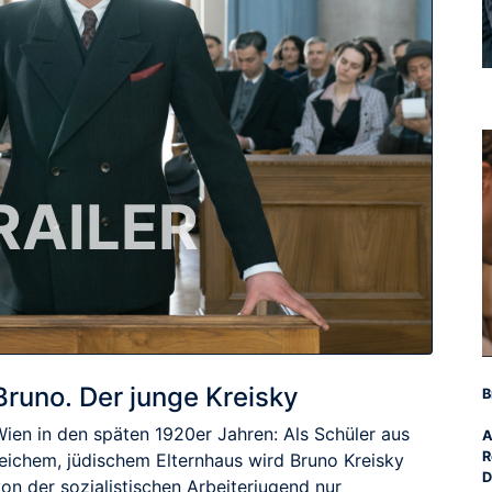
RAILER
Bruno. Der junge Kreisky
B
Wien in den späten 1920er Jahren: Als Schüler aus
A
R
reichem, jüdischem Elternhaus wird Bruno Kreisky
D
on der sozialistischen Arbeiterjugend nur