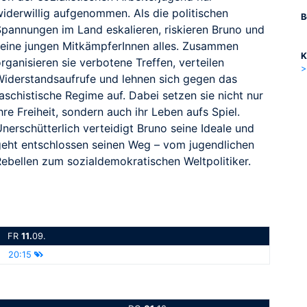
widerwillig aufgenommen. Als die politischen
B
Spannungen im Land eskalieren, riskieren Bruno und
seine jungen MitkämpferInnen alles. Zusammen
K
rganisieren sie verbotene Treffen, verteilen
>
Widerstandsaufrufe und lehnen sich gegen das
aschistische Regime auf. Dabei setzen sie nicht nur
hre Freiheit, sondern auch ihr Leben aufs Spiel.
nerschütterlich verteidigt Bruno seine Ideale und
geht entschlossen seinen Weg – vom jugendlichen
Rebellen zum sozialdemokratischen Weltpolitiker.
FR
11.
09.
20:15