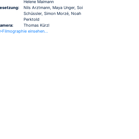
Helene Maimann
esetzung:
Nils Arztmann, Maya Unger, Soi
Schüssler, Simon Morzé, Noah
Perktold
amera:
Thomas Kürzl
>Filmographie einsehen...