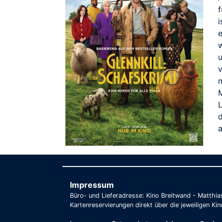
f
i
e
w
m
L
d
a
Impressum
Büro- und Lieferadresse: Kino Breitwand - Matthi
Kartenreservierungen direkt über die jeweiligen Kin