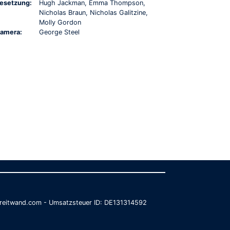
esetzung:
Hugh Jackman, Emma Thompson,
Nicholas Braun, Nicholas Galitzine,
Molly Gordon
amera:
George Steel
@breitwand.com - Umsatzsteuer ID: DE131314592