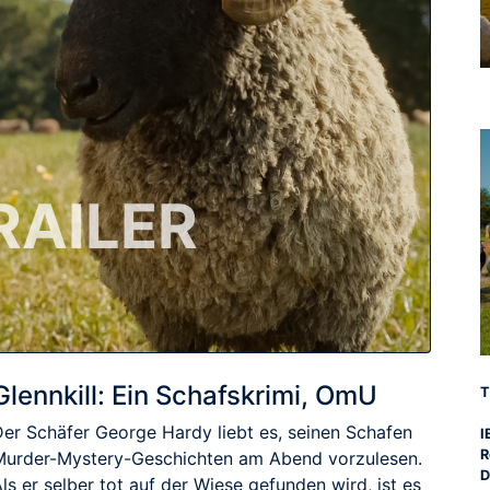
RAILER
Glennkill: Ein Schafskrimi, OmU
T
Der Schäfer George Hardy liebt es, seinen Schafen
I
R
Murder-Mystery-Geschichten am Abend vorzulesen.
D
ls er selber tot auf der Wiese gefunden wird, ist es