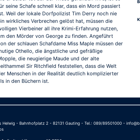
B
ür seine Schafe schnell klar, dass ein Mord passiert
st. Weil der lokale Dorfpolizist Tim Derry noch nie
K
in wirkliches Verbrechen gelöst hat, müssen die
olligen Vierbeiner all ihre Krimi-Erfahrung nutzen,
um den Mörder von George zu finden. Angeführt
von der schlauen Schafdame Miss Maple müssen der
utige Othello, die ängstliche und gefräßige
Mopple, die neugierige Maude und der alte
eithammel Sir Ritchfield feststellen, dass die Welt
er Menschen in der Realität deutlich komplizierter
ls in den Büchern ist.
as Helwig - Bahnhofplatz 2 - 82131 Gauting - Tel.: 089/89501000 - info
os