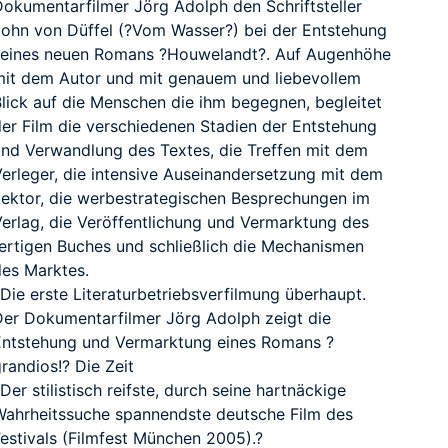
Dokumentarfilmer Jörg Adolph den Schriftsteller
John von Düffel (?Vom Wasser?) bei der Entstehung
seines neuen Romans ?Houwelandt?. Auf Augenhöhe
mit dem Autor und mit genauem und liebevollem
Blick auf die Menschen die ihm begegnen, begleitet
der Film die verschiedenen Stadien der Entstehung
und Verwandlung des Textes, die Treffen mit dem
Verleger, die intensive Auseinandersetzung mit dem
Lektor, die werbestrategischen Besprechungen im
Verlag, die Veröffentlichung und Vermarktung des
fertigen Buches und schließlich die Mechanismen
des Marktes.
Die erste Literaturbetriebsverfilmung überhaupt.
Der Dokumentarfilmer Jörg Adolph zeigt die
Entstehung und Vermarktung eines Romans ?
randios!? Die Zeit
Der stilistisch reifste, durch seine hartnäckige
Wahrheitssuche spannendste deutsche Film des
Festivals (Filmfest München 2005).?