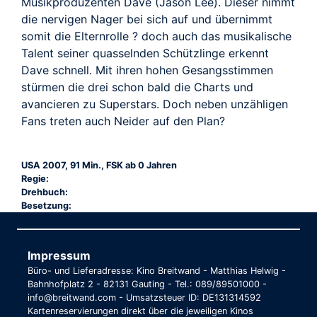
Musikproduzenten Dave (Jason Lee). Dieser nimmt
die nervigen Nager bei sich auf und übernimmt
somit die Elternrolle ? doch auch das musikalische
Talent seiner quasselnden Schützlinge erkennt
Dave schnell. Mit ihren hohen Gesangsstimmen
stürmen die drei schon bald die Charts und
avancieren zu Superstars. Doch neben unzähligen
Fans treten auch Neider auf den Plan?
USA 2007, 91 Min., FSK ab 0 Jahren
Regie:
Drehbuch:
Besetzung:
Impressum
Büro- und Lieferadresse: Kino Breitwand - Matthias Helwig -
Bahnhofplatz 2 - 82131 Gauting - Tel.: 089/89501000 -
info@breitwand.com - Umsatzsteuer ID: DE131314592
Kartenreservierungen direkt über die jeweiligen Kinos