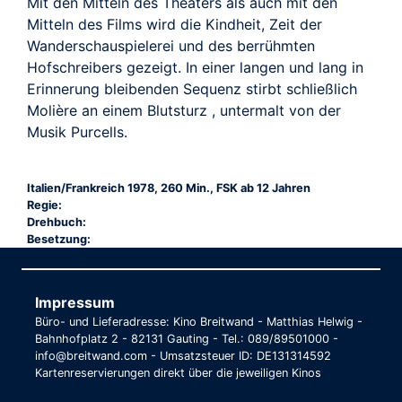
Mit den Mitteln des Theaters als auch mit den
Mitteln des Films wird die Kindheit, Zeit der
Wanderschauspielerei und des berrühmten
Hofschreibers gezeigt. In einer langen und lang in
Erinnerung bleibenden Sequenz stirbt schließlich
Molière an einem Blutsturz , untermalt von der
Musik Purcells.
Italien/Frankreich 1978, 260 Min., FSK ab 12 Jahren
Regie:
Drehbuch:
Besetzung:
Impressum
Büro- und Lieferadresse: Kino Breitwand - Matthias Helwig -
Bahnhofplatz 2 - 82131 Gauting - Tel.: 089/89501000 -
info@breitwand.com - Umsatzsteuer ID: DE131314592
Kartenreservierungen direkt über die jeweiligen Kinos