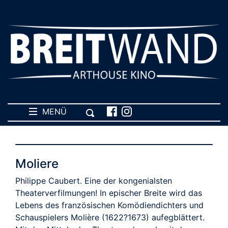
MENÜ
Moliere
Philippe Caubert. Eine der kongenialsten
Theaterverfilmungen! In epischer Breite wird das
Lebens des französischen Komödiendichters und
Schauspielers Molière (1622?1673) aufegblättert.