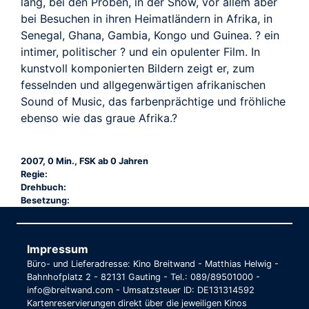
lang, bei den Proben, in der Show, vor allem aber
bei Besuchen in ihren Heimatländern in Afrika, in
Senegal, Ghana, Gambia, Kongo und Guinea. ? ein
intimer, politischer ? und ein opulenter Film. In
kunstvoll komponierten Bildern zeigt er, zum
fesselnden und allgegenwärtigen afrikanischen
Sound of Music, das farbenprächtige und fröhliche
ebenso wie das graue Afrika.?
2007, 0 Min., FSK ab 0 Jahren
Regie:
Drehbuch:
Besetzung:
Impressum
Büro- und Lieferadresse: Kino Breitwand - Matthias Helwig -
Bahnhofplatz 2 - 82131 Gauting - Tel.: 089/89501000 -
info@breitwand.com - Umsatzsteuer ID: DE131314592
Kartenreservierungen direkt über die jeweiligen Kinos