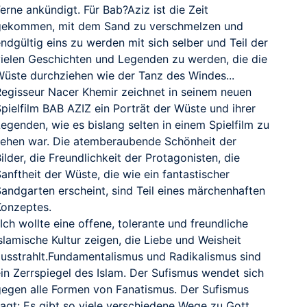
erne ankündigt. Für Bab?Aziz ist die Zeit
gekommen, mit dem Sand zu verschmelzen und
ndgültig eins zu werden mit sich selber und Teil der
vielen Geschichten und Legenden zu werden, die die
Wüste durchziehen wie der Tanz des Windes...
Regisseur Nacer Khemir zeichnet in seinem neuen
pielfilm BAB AZIZ ein Porträt der Wüste und ihrer
egenden, wie es bislang selten in einem Spielfilm zu
sehen war. Die atemberaubende Schönheit der
ilder, die Freundlichkeit der Protagonisten, die
anftheit der Wüste, die wie ein fantastischer
Sandgarten erscheint, sind Teil eines märchenhaften
Konzeptes.
Ich wollte eine offene, tolerante und freundliche
slamische Kultur zeigen, die Liebe und Weisheit
ausstrahlt.Fundamentalismus und Radikalismus sind
ein Zerrspiegel des Islam. Der Sufismus wendet sich
gegen alle Formen von Fanatismus. Der Sufismus
sagt: Es gibt so viele verschiedene Wege zu Gott,