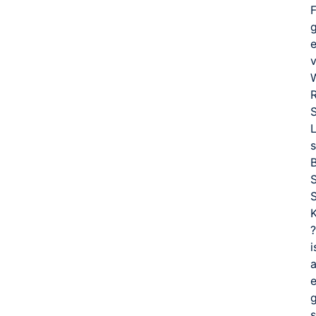
F
e
S
L
B
S
?
i