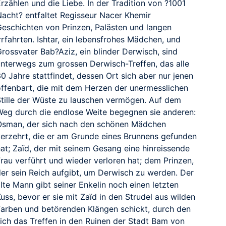
rzählen und die Liebe. In der Tradition von ?1001
Nacht? entfaltet Regisseur Nacer Khemir
Geschichten von Prinzen, Palästen und langen
rrfahrten. Ishtar, ein lebensfrohes Mädchen, und
rossvater Bab?Aziz, ein blinder Derwisch, sind
unterwegs zum grossen Derwisch-Treffen, das alle
0 Jahre stattfindet, dessen Ort sich aber nur jenen
offenbart, die mit dem Herzen der unermesslichen
Stille der Wüste zu lauschen vermögen. Auf dem
Weg durch die endlose Weite begegnen sie anderen:
Osman, der sich nach den schönen Mädchen
verzehrt, die er am Grunde eines Brunnens gefunden
hat; Zaïd, der mit seinem Gesang eine hinreissende
Frau verführt und wieder verloren hat; dem Prinzen,
der sein Reich aufgibt, um Derwisch zu werden. Der
lte Mann gibt seiner Enkelin noch einen letzten
uss, bevor er sie mit Zaïd in den Strudel aus wilden
Farben und betörenden Klängen schickt, durch den
sich das Treffen in den Ruinen der Stadt Bam von