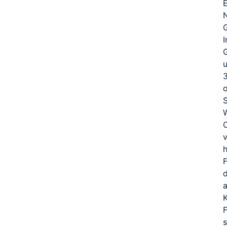
E
I
G
3
a
K