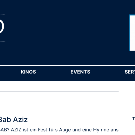
RENT)
KINOS
(CURRENT)
EVENTS
(CURRENT)
SER
Bab Aziz
T
BAB? AZIZ ist ein Fest fürs Auge und eine Hymne ans