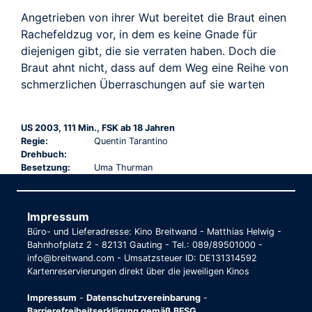
Angetrieben von ihrer Wut bereitet die Braut einen
Rachefeldzug vor, in dem es keine Gnade für
diejenigen gibt, die sie verraten haben. Doch die
Braut ahnt nicht, dass auf dem Weg eine Reihe von
schmerzlichen Überraschungen auf sie warten
US 2003, 111 Min., FSK ab 18 Jahren
Regie:
Quentin Tarantino
Drehbuch:
Besetzung:
Uma Thurman
Impressum
Büro- und Lieferadresse: Kino Breitwand - Matthias Helwig -
Bahnhofplatz 2 - 82131 Gauting - Tel.: 089/89501000 -
info@breitwand.com - Umsatzsteuer ID: DE131314592
Kartenreservierungen direkt über die jeweiligen Kinos
Impressum
-
Datenschutzvereinbarung
-
Barrierefreiheitserklärung gemäß BFSG