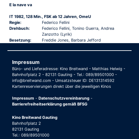
E la nave va
IT 1982, 128 Min., FSK ab 12 Jahren, OmeU
Regie:
Federico Fellini
Drehbuch:
Federico Fellini, Tonino Guerra, Andrea
Zanzotto (Lyrik)
Besetzung:
Freddie Jones, Barbara Jefford
Impressum
Büro- und Lieferadresse: Kino Breitwand - Matthias Helwig -
Bahnhofplatz 2 - 82131 Gauting - Tel.: 089/89501000 -
info@breitwand.com - Umsatzsteuer ID: DE131314592
Kartenreservierungen direkt über die jeweiligen Kinos
Impressum
-
Datenschutzvereinbarung
-
Barrierefreiheitserklärung gemäß BFSG
Kino Breitwand Gauting
Bahnhofplatz 2
82131 Gauting
Tel.: 089/89501000