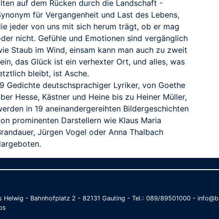
alten auf dem Rücken durch die Landschaft -
Synonym für Vergangenheit und Last des Lebens,
ie jeder von uns mit sich herum trägt, ob er mag
oder nicht. Gefühle und Emotionen sind vergänglich
wie Staub im Wind, einsam kann man auch zu zweit
ein, das Glück ist ein verhexter Ort, und alles, was
etztlich bleibt, ist Asche.
19 Gedichte deutschsprachiger Lyriker, von Goethe
ber Hesse, Kästner und Heine bis zu Heiner Müller,
werden in 19 aneinandergereihten Bildergeschichten
von prominenten Darstellern wie Klaus Maria
Brandauer, Jürgen Vogel oder Anna Thalbach
dargeboten.
as Helwig - Bahnhofplatz 2 - 82131 Gauting - Tel.: 089/89501000 - info
os