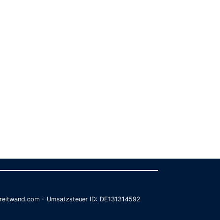
@breitwand.com - Umsatzsteuer ID: DE131314592