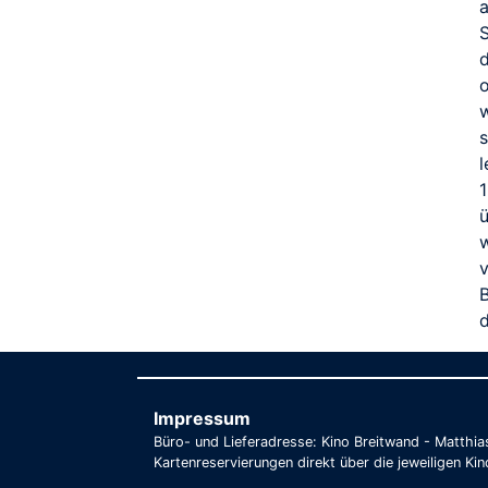
d
s
l
ü
Impressum
Büro- und Lieferadresse: Kino Breitwand - Matthi
Kartenreservierungen direkt über die jeweiligen Kin