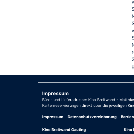
r
Impressum
Büro- und Lieferadresse: Kino Breitwand - Matthi
Kartenreservierungen direkt über die jeweiligen Kin
Impressum
-
Datenschutzvereinbarung
-
Barrie
Kino Breitwand Gauting
Kino 