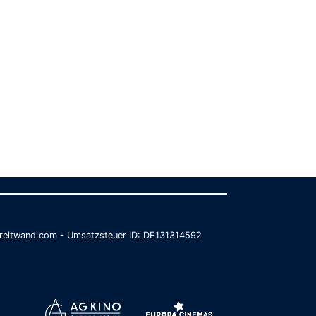
@breitwand.com - Umsatzsteuer ID: DE131314592