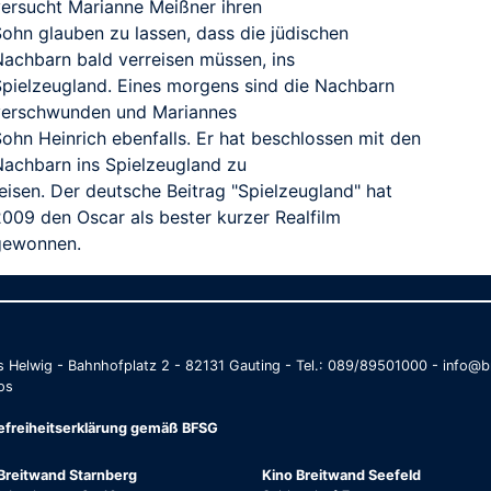
versucht Marianne Meißner ihren
Sohn glauben zu lassen, dass die jüdischen
Nachbarn bald verreisen müssen, ins
Spielzeugland. Eines morgens sind die Nachbarn
verschwunden und Mariannes
Sohn Heinrich ebenfalls. Er hat beschlossen mit den
Nachbarn ins Spielzeugland zu
eisen. Der deutsche Beitrag "Spielzeugland" hat
2009 den Oscar als bester kurzer Realfilm
gewonnen.
as Helwig - Bahnhofplatz 2 - 82131 Gauting - Tel.: 089/89501000 - info
os
refreiheitserklärung gemäß BFSG
Breitwand Starnberg
Kino Breitwand Seefeld