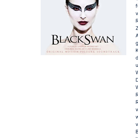
R
K
W
w