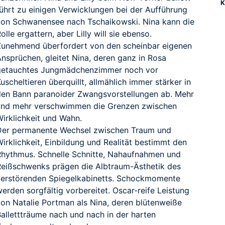
K
führt zu einigen Verwicklungen bei der Aufführung
von Schwanensee nach Tschaikowski. Nina kann die
olle ergattern, aber Lilly will sie ebenso.
Zunehmend überfordert von den scheinbar eigenen
Ansprüchen, gleitet Nina, deren ganz in Rosa
getauchtes Jungmädchenzimmer noch vor
uscheltieren überquillt, allmählich immer stärker in
den Bann paranoider Zwangsvorstellungen ab. Mehr
und mehr verschwimmen die Grenzen zwischen
Wirklichkeit und Wahn.
Der permanente Wechsel zwischen Traum und
irklichkeit, Einbildung und Realität bestimmt den
Rhythmus. Schnelle Schnitte, Nahaufnahmen und
Reißschwenks prägen die Albtraum-Ästhetik des
verstörenden Spiegelkabinetts. Schockmomente
erden sorgfältig vorbereitet. Oscar-reife Leistung
von Natalie Portman als Nina, deren blütenweiße
Ballettträume nach und nach in der harten