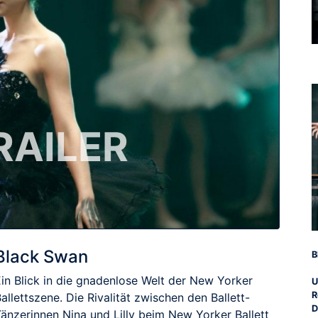
RAILER
Black Swan
B
Ein Blick in die gnadenlose Welt der New Yorker
U
R
allettszene. Die Rivalität zwischen den Ballett-
D
Tänzerinnen Nina und Lilly beim New Yorker Ballett