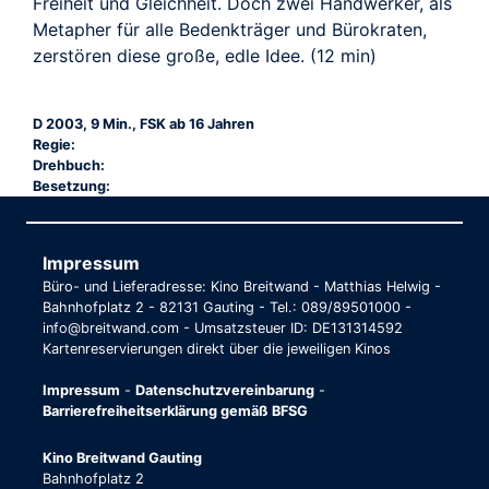
Freiheit und Gleichheit. Doch zwei Handwerker, als
Metapher für alle Bedenkträger und Bürokraten,
zerstören diese große, edle Idee. (12 min)
D 2003, 9 Min., FSK ab 16 Jahren
Regie:
Drehbuch:
Besetzung:
Impressum
Büro- und Lieferadresse: Kino Breitwand - Matthias Helwig -
Bahnhofplatz 2 - 82131 Gauting - Tel.: 089/89501000 -
info@breitwand.com - Umsatzsteuer ID: DE131314592
Kartenreservierungen direkt über die jeweiligen Kinos
Impressum
-
Datenschutzvereinbarung
-
Barrierefreiheitserklärung gemäß BFSG
Kino Breitwand Gauting
Bahnhofplatz 2