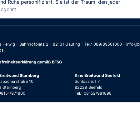
nd Ruhe personifiziert. Sie ist der Traum, den jeder
begehrt.
as Helwig - Bahnhofplatz 2 - 82131 Gauting - Tel.: 089/89501000 - info
os
refreiheitserklärung gemäß BFSG
Breitwand Starnberg
Kino Breitwand Seefeld
lsbacherstraße 10
Schlosshof 7
 Starnberg
82229 Seefeld
 08151/971800
Tel.: 08152/981898