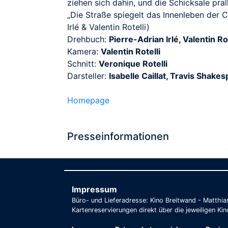
ziehen sich dahin, und die Schicksale pra
„Die Straße spiegelt das Innenleben der Ch
Irlé & Valentin Rotelli)
Drehbuch:
Pierre-Adrian Irlé, Valentin Rot
Kamera:
Valentin Rotelli
Schnitt:
Veronique Rotelli
Darsteller:
Isabelle Caillat, Travis Shak
Homepage
Presseinformationen
Impressum
Büro- und Lieferadresse: Kino Breitwand - Matthi
Kartenreservierungen direkt über die jeweiligen Kin