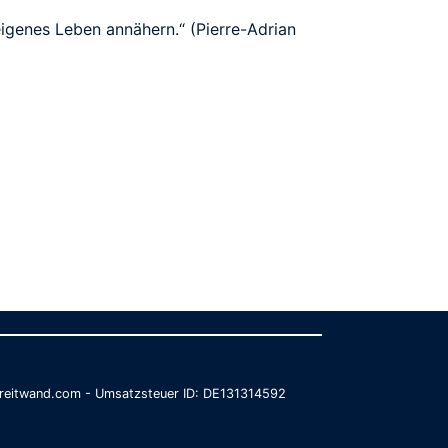
 eigenes Leben annähern.“ (Pierre-Adrian
@breitwand.com - Umsatzsteuer ID: DE131314592