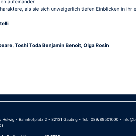
llen aufeinander …
araktere, als sie sich unweigerlich tiefen Einblicken in ihr
elli
espeare, Toshi Toda Benjamin Benoit, Olga Rosin
as Helwig - Bahnhofplatz 2 - 82131 Gauting - Tel.: 089/89501000 - info
os