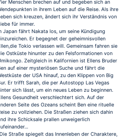
Vier Menschen brechen auf und begeben sich an
Wendepunkten in ihrem Leben auf die Reise. Als ihre
eben sich kreuzen, ändert sich ihr Verständnis von
iebe für immer.
In Japan fährt Nakata los, um seine Kündigung
einzureichen. Er begegnet der geheimnisvollen
llen,die Tokio verlassen will. Gemeinsam fahren sie
die Ostküste hinunter zu den Felsformationen von
RAILER
mikongo. Zeitgleich in Kalifornien ist Ellens Bruder
Ben auf einer mysteriösen Suche und fährt die
Westküste der USA hinauf, zu den Klippen von Big
ur. Er trifft Sarah, die per Autostopp Las Vegas
inter sich lässt, um ein neues Leben zu beginnen.
llens Gesundheit verschlechtert sich. Auf der
nderen Seite des Ozeans scheint Ben eine rituelle
eise zu vollziehen. Die Straßen ziehen sich dahin
nd ihre Schicksale prallen unweigerlich
ufeinander...
"Die Straße spiegelt das Innenleben der Charaktere,