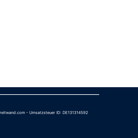
@breitwand.com - Umsatzsteuer ID: DE131314592