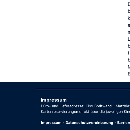
D
b
k
m
b
M
E
Impressum
Büro- und Lieferadresse: Kino Breitwand - Matthi
Kartenreservierungen direkt über die jeweiligen Kin
Impressum
-
Datenschutzvereinbarung
-
Barrie