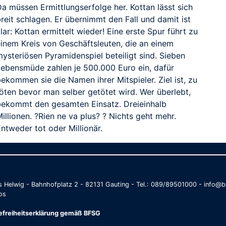
a müssen Ermittlungserfolge her. Kottan lässt sich
reit schlagen. Er übernimmt den Fall und damit ist
lar: Kottan ermittelt wieder! Eine erste Spur führt zu
einem Kreis von Geschäftsleuten, die an einem
ysteriösen Pyramidenspiel beteiligt sind. Sieben
Lebensmüde zahlen je 500.000 Euro ein, dafür
ekommen sie die Namen ihrer Mitspieler. Ziel ist, zu
töten bevor man selber getötet wird. Wer überlebt,
bekommt den gesamten Einsatz. Dreieinhalb
illionen. ?Rien ne va plus? ? Nichts geht mehr.
ntweder tot oder Millionär.
as Helwig - Bahnhofplatz 2 - 82131 Gauting - Tel.: 089/89501000 - info
os
refreiheitserklärung gemäß BFSG