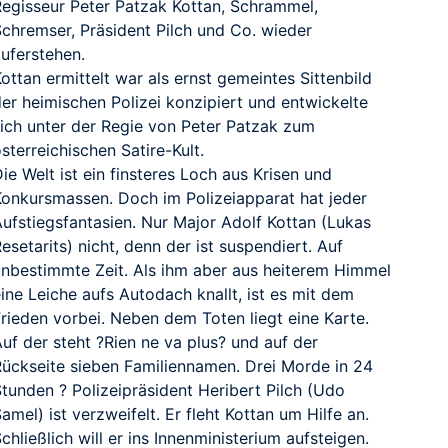
Regisseur Peter Patzak Kottan, Schrammel,
Schremser, Präsident Pilch und Co. wieder
auferstehen.
ottan ermittelt war als ernst gemeintes Sittenbild
der heimischen Polizei konzipiert und entwickelte
sich unter der Regie von Peter Patzak zum
sterreichischen Satire-Kult.
ie Welt ist ein finsteres Loch aus Krisen und
RAILER
Konkursmassen. Doch im Polizeiapparat hat jeder
Aufstiegsfantasien. Nur Major Adolf Kottan (Lukas
esetarits) nicht, denn der ist suspendiert. Auf
unbestimmte Zeit. Als ihm aber aus heiterem Himmel
ine Leiche aufs Autodach knallt, ist es mit dem
Frieden vorbei. Neben dem Toten liegt eine Karte.
uf der steht ?Rien ne va plus? und auf der
Rückseite sieben Familiennamen. Drei Morde in 24
Stunden ? Polizeipräsident Heribert Pilch (Udo
amel) ist verzweifelt. Er fleht Kottan um Hilfe an.
chließlich will er ins Innenministerium aufsteigen.