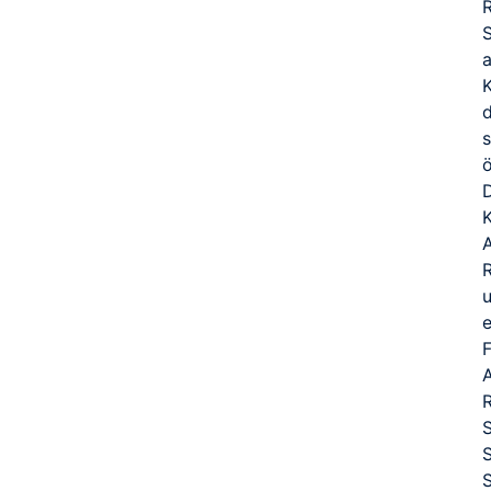
K
ö
D
T
R
e
A
S
S