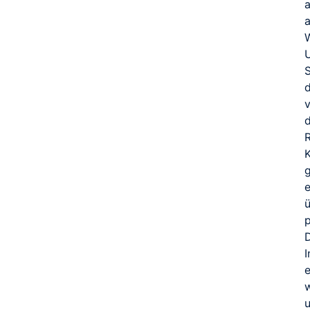
e
ü
e
w