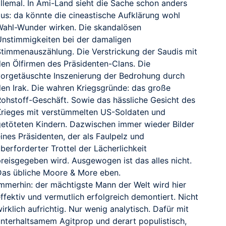
allemal. In Ami-Land sieht die Sache schon anders
aus: da könnte die cineastische Aufklärung wohl
Wahl-Wunder wirken. Die skandalösen
Unstimmigkeiten bei der damaligen
Stimmenauszählung. Die Verstrickung der Saudis mit
den Ölfirmen des Präsidenten-Clans. Die
vorgetäuschte Inszenierung der Bedrohung durch
den Irak. Die wahren Kriegsgründe: das große
Rohstoff-Geschäft. Sowie das hässliche Gesicht des
Krieges mit verstümmelten US-Soldaten und
getöteten Kindern. Dazwischen immer wieder Bilder
ines Präsidenten, der als Faulpelz und
berforderter Trottel der Lächerlichkeit
preisgegeben wird. Ausgewogen ist das alles nicht.
Das übliche Moore & More eben.
Immerhin: der mächtigste Mann der Welt wird hier
ffektiv und vermutlich erfolgreich demontiert. Nicht
irklich aufrichtig. Nur wenig analytisch. Dafür mit
unterhaltsamem Agitprop und derart populistisch,