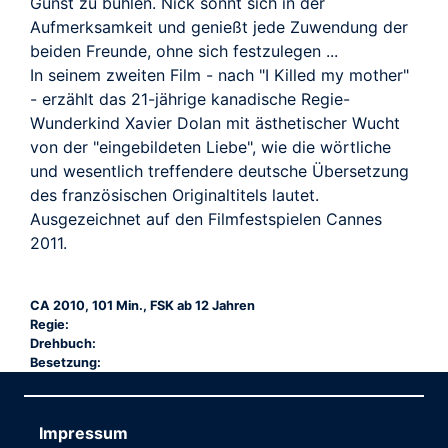
TRAILER
Gunst zu buhlen. Nick sonnt sich in der
Aufmerksamkeit und genießt jede Zuwendung der
beiden Freunde, ohne sich festzulegen ...
In seinem zweiten Film - nach "I Killed my mother"
- erzählt das 21-jährige kanadische Regie-
Wunderkind Xavier Dolan mit ästhetischer Wucht
von der "eingebildeten Liebe", wie die wörtliche
und wesentlich treffendere deutsche Übersetzung
des französischen Originaltitels lautet.
Ausgezeichnet auf den Filmfestspielen Cannes
2011.
CA 2010, 101 Min., FSK ab 12 Jahren
Regie:
Drehbuch:
Besetzung:
Impressum