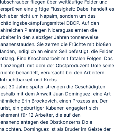
Hubschrauber fliegen über weitläufige Felder und
ersprühen eine giftige Flüssigkeit: Dabei handelt es
sich aber nicht um Napalm, sondern um das
Schädlingsbekämpfungsmittel DBCP. Auf den
zahlreichen Plantagen Nicaraguas ernten die
Arbeiter in den siebziger Jahren tonnenweise
Bananenstauden. Sie zerren die Früchte mit bloßen
änden, lediglich an einem Seil befestigt, die Felder
RAILER
ntlang. Eine Knochenarbeit mit fatalen Folgen: Das
Pflanzengift, mit dem der Obstproduzent Dole seine
Früchte behandelt, verursacht bei den Arbeitern
Unfruchtbarkeit und Krebs.
Fast 30 Jahre später strengen die Geschädigten
deshalb mit dem Anwalt Juan Dominguez, eine Art
männliche Erin Brockovich, einen Prozess an. Der
urist, ein gebürtiger Kubaner, engagiert sich
ehement für 12 Arbeiter, die auf den
Bananenplantagen des Obstkonzerns Dole
malochten. Dominguez ist als Bruder im Geiste der