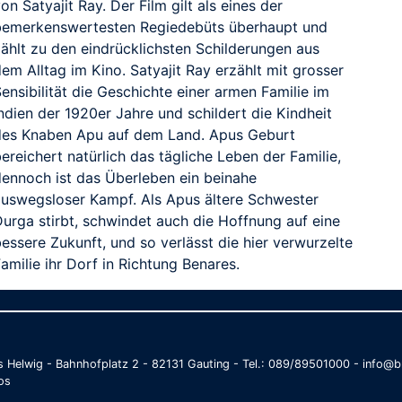
on Satyajit Ray. Der Film gilt als eines der
bemerkenswertesten Regiedebüts überhaupt und
zählt zu den eindrücklichsten Schilderungen aus
em Alltag im Kino. Satyajit Ray erzählt mit grosser
ensibilität die Geschichte einer armen Familie im
ndien der 1920er Jahre und schildert die Kindheit
des Knaben Apu auf dem Land. Apus Geburt
ereichert natürlich das tägliche Leben der Familie,
dennoch ist das Überleben ein beinahe
auswegsloser Kampf. Als Apus ältere Schwester
Durga stirbt, schwindet auch die Hoffnung auf eine
essere Zukunft, und so verlässt die hier verwurzelte
amilie ihr Dorf in Richtung Benares.
as Helwig - Bahnhofplatz 2 - 82131 Gauting - Tel.: 089/89501000 - info
os