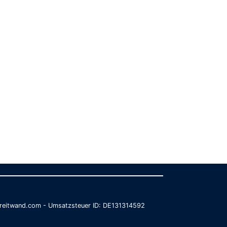
@breitwand.com - Umsatzsteuer ID: DE131314592