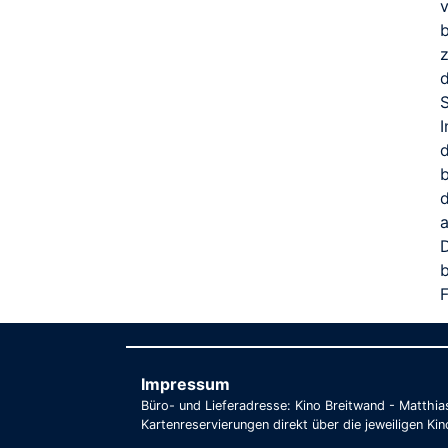
v
d
S
I
b
b
F
Impressum
Büro- und Lieferadresse: Kino Breitwand - Matthi
Kartenreservierungen direkt über die jeweiligen Kin