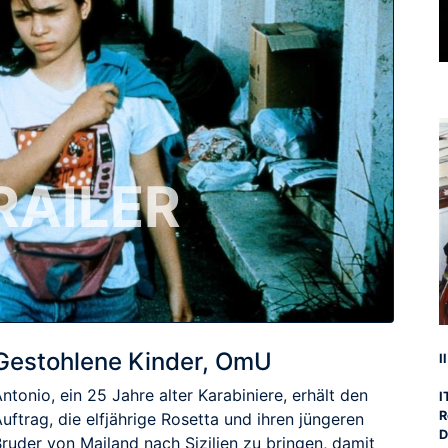
RAILER
Gestohlene Kinder, OmU
I
ntonio, ein 25 Jahre alter Karabiniere, erhält den
I
R
uftrag, die elfjährige Rosetta und ihren jüngeren
D
ruder von Mailand nach Sizilien zu bringen, damit