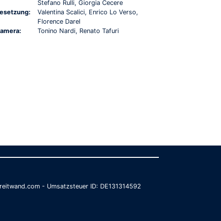
Stefano Rulli, Giorgia Cecere
esetzung:
Valentina Scalici, Enrico Lo Verso,
Florence Darel
amera:
Tonino Nardi, Renato Tafuri
@breitwand.com - Umsatzsteuer ID: DE131314592