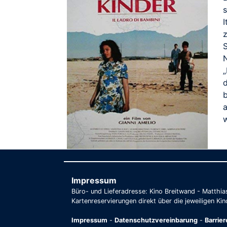
I
z
N
d
a
w
Impressum
Büro- und Lieferadresse: Kino Breitwand - Matthi
Kartenreservierungen direkt über die jeweiligen Kin
Impressum
-
Datenschutzvereinbarung
-
Barrie