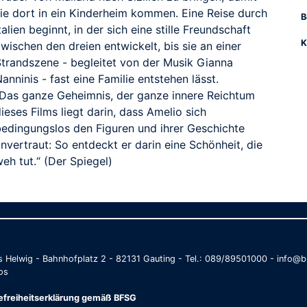
sie dort in ein Kinderheim kommen. Eine Reise durch
B
talien beginnt, in der sich eine stille Freundschaft
K
wischen den dreien entwickelt, bis sie an einer
Strandszene - begleitet von der Musik Gianna
anninis - fast eine Familie entstehen lässt.
„Das ganze Geheimnis, der ganze innere Reichtum
ieses Films liegt darin, dass Amelio sich
bedingungslos den Figuren und ihrer Geschichte
nvertraut: So entdeckt er darin eine Schönheit, die
eh tut.“ (Der Spiegel)
as Helwig - Bahnhofplatz 2 - 82131 Gauting - Tel.: 089/89501000 - info
os
refreiheitserklärung gemäß BFSG