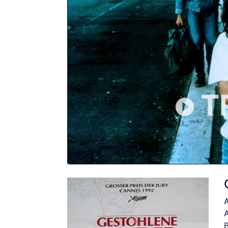
T
A
A
B