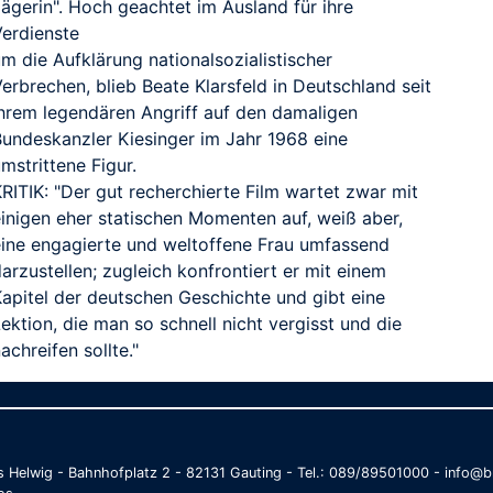
ägerin". Hoch geachtet im Ausland für ihre
Verdienste
m die Aufklärung nationalsozialistischer
erbrechen, blieb Beate Klarsfeld in Deutschland seit
ihrem legendären Angriff auf den damaligen
Bundeskanzler Kiesinger im Jahr 1968 eine
mstrittene Figur.
RITIK: "Der gut recherchierte Film wartet zwar mit
einigen eher statischen Momenten auf, weiß aber,
eine engagierte und weltoffene Frau umfassend
arzustellen; zugleich konfrontiert er mit einem
Kapitel der deutschen Geschichte und gibt eine
ektion, die man so schnell nicht vergisst und die
achreifen sollte."
as Helwig - Bahnhofplatz 2 - 82131 Gauting - Tel.: 089/89501000 - info