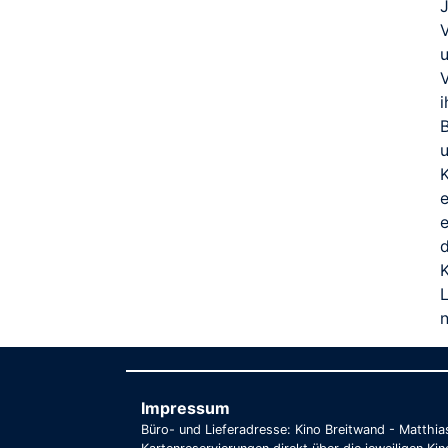
J
u
V
u
K
d
L
n
Impressum
Büro- und Lieferadresse: Kino Breitwand - Matthi