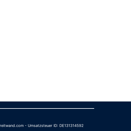
@breitwand.com - Umsatzsteuer ID: DE131314592