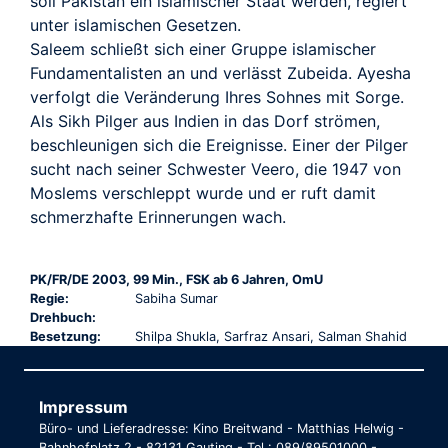
soll Pakistan ein islamischer Staat werden, regiert
unter islamischen Gesetzen.
Saleem schließt sich einer Gruppe islamischer
Fundamentalisten an und verlässt Zubeida. Ayesha
verfolgt die Veränderung Ihres Sohnes mit Sorge.
Als Sikh Pilger aus Indien in das Dorf strömen,
beschleunigen sich die Ereignisse. Einer der Pilger
sucht nach seiner Schwester Veero, die 1947 von
Moslems verschleppt wurde und er ruft damit
schmerzhafte Erinnerungen wach.
PK/FR/DE 2003, 99 Min., FSK ab 6 Jahren, OmU
Regie:
Sabiha Sumar
Drehbuch:
Besetzung:
Shilpa Shukla, Sarfraz Ansari, Salman Shahid
Impressum
Büro- und Lieferadresse: Kino Breitwand - Matthias Helwig -
Bahnhofplatz 2 - 82131 Gauting - Tel.: 089/89501000 -