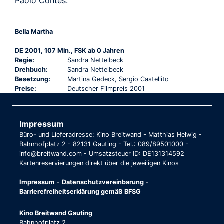
Paolo Contes.
Bella Martha
DE 2001, 107 Min., FSK ab 0 Jahren
Regie:
Sandra Nettelbeck
Drehbuch:
Sandra Nettelbeck
Besetzung:
Martina Gedeck, Sergio Castellito
Preise:
Deutscher Filmpreis 2001
Impressum
Büro- und Lieferadresse: Kino Breitwand - Matthias Helwig -
Bahnhofplatz 2 - 82131 Gauting - Tel.: 089/89501000 -
info@breitwand.com - Umsatzsteuer ID: DE131314592
Kartenreservierungen direkt über die jeweiligen Kinos
Impressum
-
Datenschutzvereinbarung
-
Barrierefreiheitserklärung gemäß BFSG
Kino Breitwand Gauting
Bahnhofplatz 2