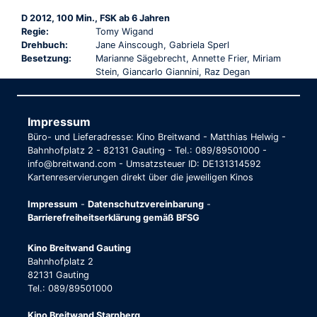
D 2012, 100 Min., FSK ab 6 Jahren
Regie:
Tomy Wigand
Drehbuch:
Jane Ainscough, Gabriela Sperl
Besetzung:
Marianne Sägebrecht, Annette Frier, Miriam
Stein, Giancarlo Giannini, Raz Degan
Impressum
Büro- und Lieferadresse: Kino Breitwand - Matthias Helwig -
Bahnhofplatz 2 - 82131 Gauting - Tel.: 089/89501000 -
info@breitwand.com - Umsatzsteuer ID: DE131314592
Kartenreservierungen direkt über die jeweiligen Kinos
Impressum
-
Datenschutzvereinbarung
-
Barrierefreiheitserklärung gemäß BFSG
Kino Breitwand Gauting
Bahnhofplatz 2
82131 Gauting
Tel.: 089/89501000
Kino Breitwand Starnberg