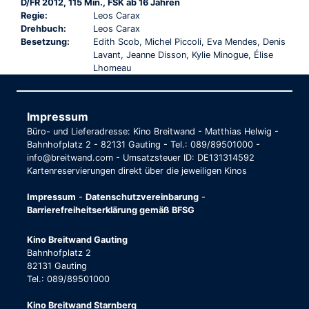
D/FR 2012, 115 Min., FSK ab 16 Jahren
Regie:
Leos Carax
Drehbuch:
Leos Carax
Besetzung:
Edith Scob, Michel Piccoli, Eva Mendes, Denis
Lavant, Jeanne Disson, Kylie Minogue, Élise
Lhomeau
Impressum
Büro- und Lieferadresse: Kino Breitwand - Matthias Helwig -
Bahnhofplatz 2 - 82131 Gauting - Tel.: 089/89501000 -
info@breitwand.com - Umsatzsteuer ID: DE131314592
Kartenreservierungen direkt über die jeweiligen Kinos
Impressum
-
Datenschutzvereinbarung
-
Barrierefreiheitserklärung gemäß BFSG
Kino Breitwand Gauting
Bahnhofplatz 2
82131 Gauting
Tel.: 089/89501000
Kino Breitwand Starnberg