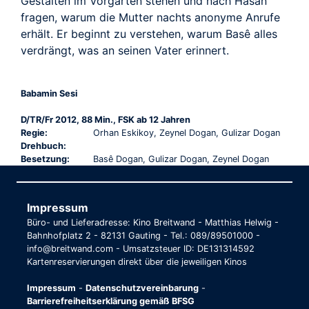
Gestalten im Vorgarten stehen und nach Hasan
fragen, warum die Mutter nachts anonyme Anrufe
erhält. Er beginnt zu verstehen, warum Basê alles
verdrängt, was an seinen Vater erinnert.
Babamin Sesi
D/TR/Fr 2012, 88 Min., FSK ab 12 Jahren
Regie:
Orhan Eskikoy, Zeynel Dogan, Gulizar Dogan
Drehbuch:
Besetzung:
Basê Dogan, Gulizar Dogan, Zeynel Dogan
Impressum
Büro- und Lieferadresse: Kino Breitwand - Matthias Helwig -
Bahnhofplatz 2 - 82131 Gauting - Tel.: 089/89501000 -
info@breitwand.com - Umsatzsteuer ID: DE131314592
Kartenreservierungen direkt über die jeweiligen Kinos
Impressum
-
Datenschutzvereinbarung
-
Barrierefreiheitserklärung gemäß BFSG