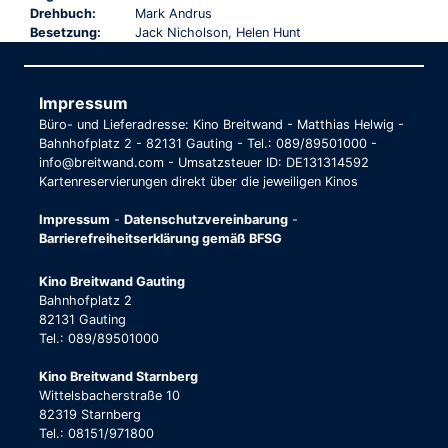
TRAILER
Drehbuch:
Mark Andrus
Besetzung:
Jack Nicholson, Helen Hunt
Impressum
Büro- und Lieferadresse: Kino Breitwand - Matthias Helwig -
Bahnhofplatz 2 - 82131 Gauting - Tel.: 089/89501000 -
info@breitwand.com - Umsatzsteuer ID: DE131314592
Kartenreservierungen direkt über die jeweiligen Kinos
Impressum
-
Datenschutzvereinbarung
-
Barrierefreiheitserklärung gemäß BFSG
Kino Breitwand Gauting
Bahnhofplatz 2
82131 Gauting
Tel.: 089/89501000
Kino Breitwand Starnberg
Wittelsbacherstraße 10
82319 Starnberg
Tel.: 08151/971800