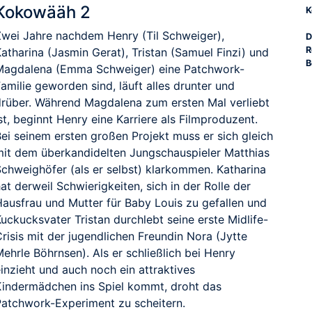
Kokowääh 2
K
Zwei Jahre nachdem Henry (Til Schweiger),
D
R
atharina (Jasmin Gerat), Tristan (Samuel Finzi) und
B
Magdalena (Emma Schweiger) eine Patchwork-
amilie geworden sind, läuft alles drunter und
drüber. Während Magdalena zum ersten Mal verliebt
st, beginnt Henry eine Karriere als Filmproduzent.
Bei seinem ersten großen Projekt muss er sich gleich
mit dem überkandidelten Jungschauspieler Matthias
Schweighöfer (als er selbst) klarkommen. Katharina
at derweil Schwierigkeiten, sich in der Rolle der
Hausfrau und Mutter für Baby Louis zu gefallen und
uckucksvater Tristan durchlebt seine erste Midlife-
risis mit der jugendlichen Freundin Nora (Jytte
ehrle Böhrnsen). Als er schließlich bei Henry
inzieht und auch noch ein attraktives
Kindermädchen ins Spiel kommt, droht das
Patchwork-Experiment zu scheitern.