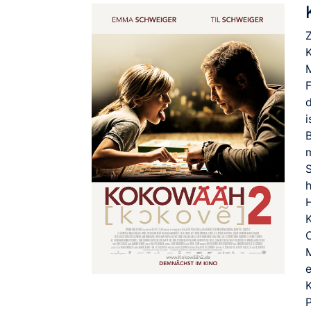
K
F
i
h
K
C
M
e