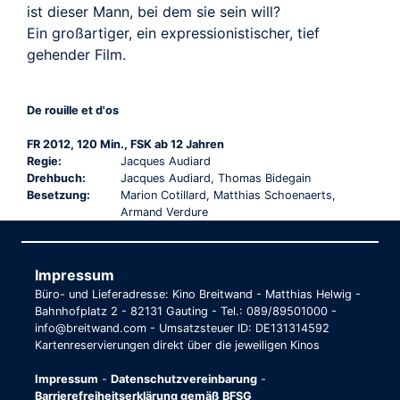
ist dieser Mann, bei dem sie sein will?
Ein großartiger, ein expressionistischer, tief
gehender Film.
De rouille et d'os
FR 2012, 120 Min., FSK ab 12 Jahren
Regie:
Jacques Audiard
Drehbuch:
Jacques Audiard, Thomas Bidegain
Besetzung:
Marion Cotillard, Matthias Schoenaerts,
Armand Verdure
Impressum
Büro- und Lieferadresse: Kino Breitwand - Matthias Helwig -
Bahnhofplatz 2 - 82131 Gauting - Tel.: 089/89501000 -
info@breitwand.com - Umsatzsteuer ID: DE131314592
Kartenreservierungen direkt über die jeweiligen Kinos
Impressum
-
Datenschutzvereinbarung
-
Barrierefreiheitserklärung gemäß BFSG