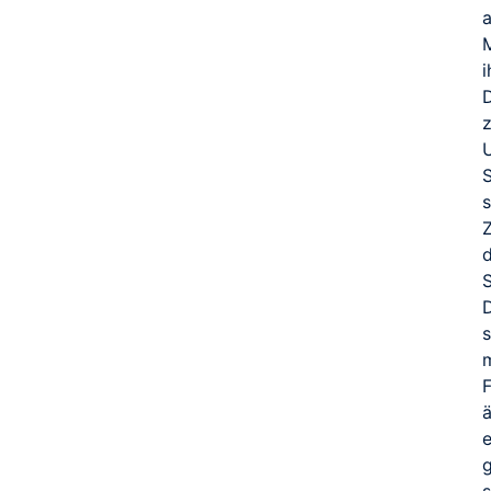
U
S
e