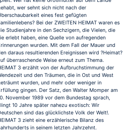
gehabt, wer sehnt sich nicht nach der
Überschaubarkeit eines fest gefügten
Familienlebens? Bei der ZWEITEN HEIMAT waren es
ie Studienjahre in den Sechzigern, die Vielen, die
sie erlebt haben, eine Quelle von aufregenden
Erinnerungen wurden. Mit dem Fall der Mauer und
den daraus resultierenden Ereignissen wird ?Heimat?
auf überraschende Weise erneut zum Thema.
HEIMAT 3 erzählt von der Aufbruchstimmung der
Wendezeit und den Träumen, die in Ost und West
geträumt wurden, und mehr oder weniger in
Erfüllung gingen. Der Satz, den Walter Momper am
10. November 1989 vor dem Bundestag sprach,
lingt 10 Jahre später nahezu exotisch: Wir
eutschen sind das glücklichste Volk der Welt!.
HEIMAT 3 zieht eine erzählerische Bilanz des
Jahrhunderts in seinem letzten Jahrzehnt.