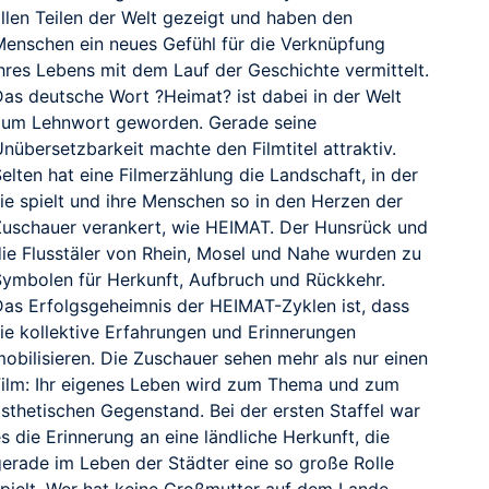
allen Teilen der Welt gezeigt und haben den
Menschen ein neues Gefühl für die Verknüpfung
ihres Lebens mit dem Lauf der Geschichte vermittelt.
Das deutsche Wort ?Heimat? ist dabei in der Welt
zum Lehnwort geworden. Gerade seine
nübersetzbarkeit machte den Filmtitel attraktiv.
elten hat eine Filmerzählung die Landschaft, in der
sie spielt und ihre Menschen so in den Herzen der
Zuschauer verankert, wie HEIMAT. Der Hunsrück und
die Flusstäler von Rhein, Mosel und Nahe wurden zu
Symbolen für Herkunft, Aufbruch und Rückkehr.
Das Erfolgsgeheimnis der HEIMAT-Zyklen ist, dass
sie kollektive Erfahrungen und Erinnerungen
mobilisieren. Die Zuschauer sehen mehr als nur einen
Film: Ihr eigenes Leben wird zum Thema und zum
ästhetischen Gegenstand. Bei der ersten Staffel war
s die Erinnerung an eine ländliche Herkunft, die
gerade im Leben der Städter eine so große Rolle
spielt. Wer hat keine Großmutter auf dem Lande