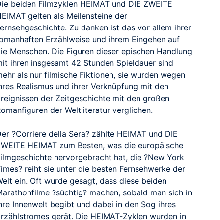
Die beiden Filmzyklen HEIMAT und DIE ZWEITE
HEIMAT gelten als Meilensteine der
ernsehgeschichte. Zu danken ist das vor allem ihrer
romanhaften Erzählweise und ihrem Eingehen auf
die Menschen. Die Figuren dieser epischen Handlung
mit ihren insgesamt 42 Stunden Spieldauer sind
mehr als nur filmische Fiktionen, sie wurden wegen
ihres Realismus und ihrer Verknüpfung mit den
Ereignissen der Zeitgeschichte mit den großen
omanfiguren der Weltliteratur verglichen.
Der ?Corriere della Sera? zählte HEIMAT und DIE
ZWEITE HEIMAT zum Besten, was die europäische
Filmgeschichte hervorgebracht hat, die ?New York
Times? reiht sie unter die besten Fernsehwerke der
Welt ein. Oft wurde gesagt, dass diese beiden
Marathonfilme ?süchtig? machen, sobald man sich in
hre Innenwelt begibt und dabei in den Sog ihres
Erzählstromes gerät. Die HEIMAT-Zyklen wurden in