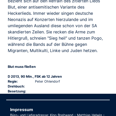
bezieht sich auf den Refrain des zitierten Lieds
Blut, einer antisemitischen Variante des
Heckerlieds. Immer wieder singen deutsche
Neonazis auf Konzerten hierzulande und im
umliegenden Ausland diese schon von der SA
skandierten Zeilen. Sie recken die Arme zum
Hitlergruß, schreien "Sieg heil" und tanzen Pogo,
während die Bands auf der Bühne gegen
Migranten, Multikulti, Linke und Juden hetzen.
Blut muss fließen
D 2013, 90 Min., FSK ab 12 Jahren
Regie:
Peter Ohlendorf
Drehbuch:
Besetzung:
Impressum
Büro- und Lieferadresse: Kino Breitwand - Matthias Helwig -