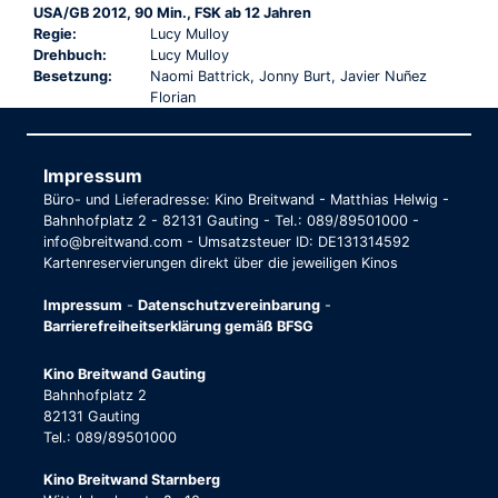
USA/GB 2012, 90 Min., FSK ab 12 Jahren
Regie:
Lucy Mulloy
Drehbuch:
Lucy Mulloy
Besetzung:
Naomi Battrick, Jonny Burt, Javier Nuñez
Florian
Impressum
Büro- und Lieferadresse: Kino Breitwand - Matthias Helwig -
Bahnhofplatz 2 - 82131 Gauting - Tel.: 089/89501000 -
info@breitwand.com - Umsatzsteuer ID: DE131314592
Kartenreservierungen direkt über die jeweiligen Kinos
Impressum
-
Datenschutzvereinbarung
-
Barrierefreiheitserklärung gemäß BFSG
Kino Breitwand Gauting
Bahnhofplatz 2
82131 Gauting
Tel.: 089/89501000
Kino Breitwand Starnberg