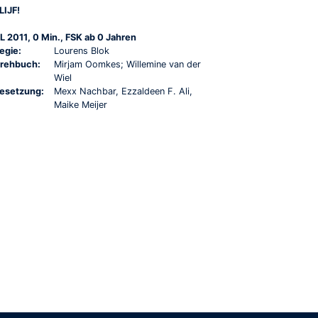
LIJF!
L 2011, 0 Min., FSK ab 0 Jahren
egie:
Lourens Blok
rehbuch:
Mirjam Oomkes; Willemine van der
Wiel
esetzung:
Mexx Nachbar, Ezzaldeen F. Ali,
Maike Meijer