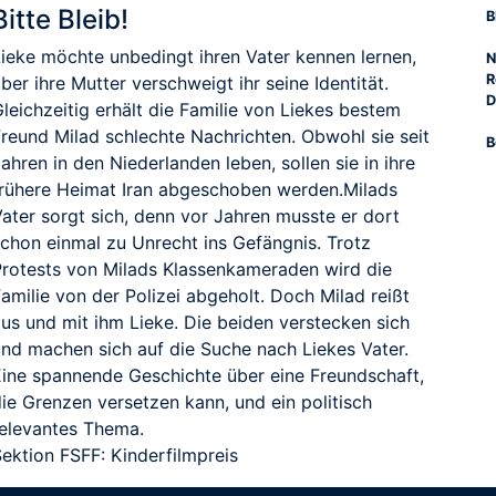
Bitte Bleib!
B
Lieke möchte unbedingt ihren Vater kennen lernen,
N
R
ber ihre Mutter verschweigt ihr seine Identität.
D
leichzeitig erhält die Familie von Liekes bestem
Freund Milad schlechte Nachrichten. Obwohl sie seit
B
ahren in den Niederlanden leben, sollen sie in ihre
frühere Heimat Iran abgeschoben werden.Milads
Vater sorgt sich, denn vor Jahren musste er dort
schon einmal zu Unrecht ins Gefängnis. Trotz
Protests von Milads Klassenkameraden wird die
amilie von der Polizei abgeholt. Doch Milad reißt
aus und mit ihm Lieke. Die beiden verstecken sich
und machen sich auf die Suche nach Liekes Vater.
Eine spannende Geschichte über eine Freundschaft,
ie Grenzen versetzen kann, und ein politisch
relevantes Thema.
Sektion FSFF: Kinderfilmpreis