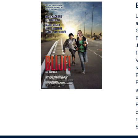
a
G
J
F
d