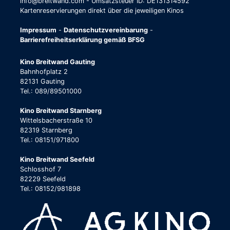
info@breitwand.com - Umsatzsteuer ID: DE131314592
Kartenreservierungen direkt über die jeweiligen Kinos
Impressum
-
Datenschutzvereinbarung
-
Barrierefreiheitserklärung gemäß BFSG
Kino Breitwand Gauting
Bahnhofplatz 2
82131 Gauting
Tel.: 089/89501000
Kino Breitwand Starnberg
Wittelsbacherstraße 10
82319 Starnberg
Tel.: 08151/971800
Kino Breitwand Seefeld
Schlosshof 7
82229 Seefeld
Tel.: 08152/981898