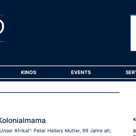
RENT)
KINOS
(CURRENT)
EVENTS
(CURRENT)
SER
Kolonialmama
K
Unser Afrika!": Peter Hellers Mutter, 99 Jahre alt,
D