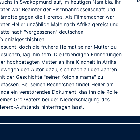
R
wuchs in Swakopmund auf, im heutigen Namibia. Ihr
Vater war Beamter der Eisenbahngesellschaft und
kämpfte gegen die Hereros. Als Filmemacher war
eter Heller unzählige Male nach Afrika gereist und
hatte nach "vergessenen" deutschen
Kolonialgeschichten
gesucht, doch die frühere Heimat seiner Mutter zu
besuchen, lag ihm fern. Die lebendigen Erinnerungen
er hochbetagten Mutter an ihre Kindheit in Afrika
bewegen den Autor dazu, sich nach all den Jahren
mit der Geschichte "seiner Kolonialmama" zu
befassen. Bei seinen Recherchen findet Heller am
Ende ein verstörendes Dokument, das ihn die Rolle
seines Großvaters bei der Niederschlagung des
Herero-Aufstands hinterfragen lässt.