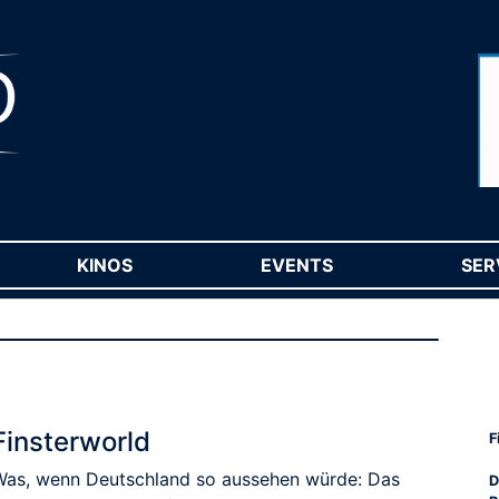
RENT)
KINOS
(CURRENT)
EVENTS
(CURRENT)
SER
Finsterworld
F
Was, wenn Deutschland so aussehen würde: Das
D