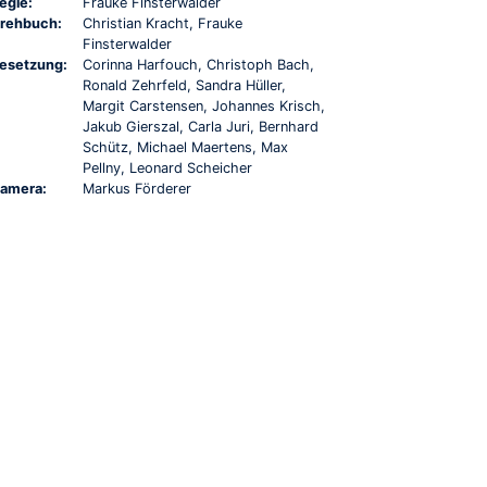
egie:
Frauke Finsterwalder
rehbuch:
Christian Kracht, Frauke
Finsterwalder
esetzung:
Corinna Harfouch, Christoph Bach,
Ronald Zehrfeld, Sandra Hüller,
Margit Carstensen, Johannes Krisch,
Jakub Gierszal, Carla Juri, Bernhard
Schütz, Michael Maertens, Max
Pellny, Leonard Scheicher
amera:
Markus Förderer