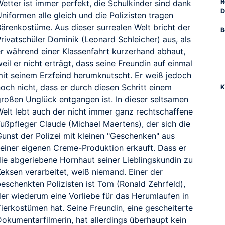
R
etter ist immer perfekt, die Schulkinder sind dank
D
niformen alle gleich und die Polizisten tragen
Bärenkostüme. Aus dieser surrealen Welt bricht der
B
rivatschüler Dominik (Leonard Schleicher) aus, als
er während einer Klassenfahrt kurzerhand abhaut,
eil er nicht erträgt, dass seine Freundin auf einmal
mit seinem Erzfeind herumknutscht. Er weiß jedoch
och nicht, dass er durch diesen Schritt einem
K
RAILER
großen Unglück entgangen ist. In dieser seltsamen
Welt lebt auch der nicht immer ganz rechtschaffene
Fußpfleger Claude (Michael Maertens), der sich die
Gunst der Polizei mit kleinen "Geschenken" aus
seiner eigenen Creme-Produktion erkauft. Dass er
die abgeriebene Hornhaut seiner Lieblingskundin zu
Keksen verarbeitet, weiß niemand. Einer der
beschenkten Polizisten ist Tom (Ronald Zehrfeld),
der wiederum eine Vorliebe für das Herumlaufen in
Tierkostümen hat. Seine Freundin, eine gescheiterte
Dokumentarfilmerin, hat allerdings überhaupt kein