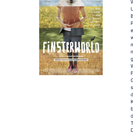
W
U
P
w
n
T