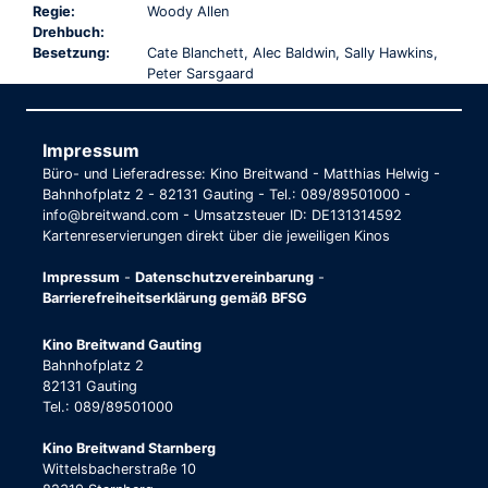
Regie:
Woody Allen
Drehbuch:
Besetzung:
Cate Blanchett, Alec Baldwin, Sally Hawkins,
Peter Sarsgaard
Impressum
Büro- und Lieferadresse: Kino Breitwand - Matthias Helwig -
Bahnhofplatz 2 - 82131 Gauting - Tel.: 089/89501000 -
info@breitwand.com - Umsatzsteuer ID: DE131314592
Kartenreservierungen direkt über die jeweiligen Kinos
Impressum
-
Datenschutzvereinbarung
-
Barrierefreiheitserklärung gemäß BFSG
Kino Breitwand Gauting
Bahnhofplatz 2
82131 Gauting
Tel.: 089/89501000
Kino Breitwand Starnberg
Wittelsbacherstraße 10