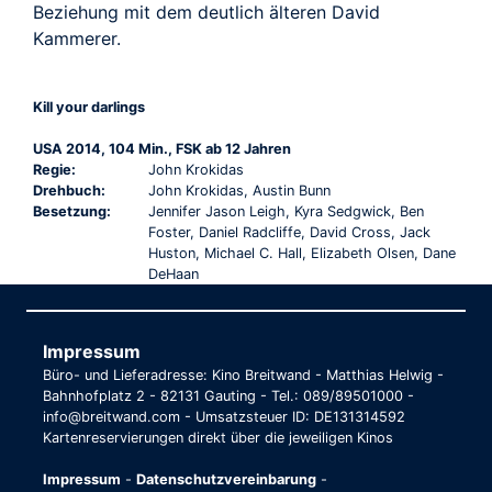
Beziehung mit dem deutlich älteren David
Kammerer.
Kill your darlings
USA 2014, 104 Min., FSK ab 12 Jahren
Regie:
John Krokidas
Drehbuch:
John Krokidas, Austin Bunn
Besetzung:
Jennifer Jason Leigh, Kyra Sedgwick, Ben
Foster, Daniel Radcliffe, David Cross, Jack
Huston, Michael C. Hall, Elizabeth Olsen, Dane
DeHaan
Impressum
Büro- und Lieferadresse: Kino Breitwand - Matthias Helwig -
Bahnhofplatz 2 - 82131 Gauting - Tel.: 089/89501000 -
info@breitwand.com - Umsatzsteuer ID: DE131314592
Kartenreservierungen direkt über die jeweiligen Kinos
Impressum
-
Datenschutzvereinbarung
-