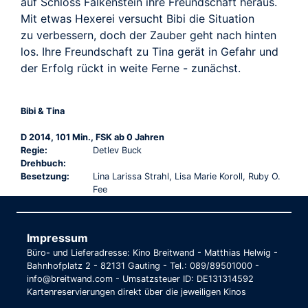
TRAILER
auf Schloss Falkenstein ihre Freundschaft heraus.
Mit etwas Hexerei versucht Bibi die Situation
zu verbessern, doch der Zauber geht nach hinten
los. Ihre Freundschaft zu Tina gerät in Gefahr und
der Erfolg rückt in weite Ferne - zunächst.
Bibi & Tina
D 2014, 101 Min., FSK ab 0 Jahren
Regie:
Detlev Buck
Drehbuch:
Besetzung:
Lina Larissa Strahl, Lisa Marie Koroll, Ruby O.
Fee
Impressum
Büro- und Lieferadresse: Kino Breitwand - Matthias Helwig -
Bahnhofplatz 2 - 82131 Gauting - Tel.: 089/89501000 -
info@breitwand.com - Umsatzsteuer ID: DE131314592
Kartenreservierungen direkt über die jeweiligen Kinos