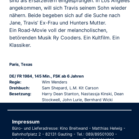
sind als Ersatzeltern eingesprungen. In Los Angeles
angekommen, will sich Travis seinem Sohn wieder
nähern. Beide begeben sich auf die Suche nach
Jane, Travis’ Ex-Frau und Hunters Mutter.
Ein Road-Movie voll der melancholischen,
betörenden Musik Ry Cooders. Ein Kultfilm. Ein
Klassiker.
Paris, Texas
DE/ FR 1984, 145 Min., FSK ab 6 Jahren
Regie:
Wim Wenders
Drehbuch:
Sam Shepard, L.M. Kit Carson
Besetzung:
Harry Dean Stanton, Nastassja Kinski, Dean
Stockwell, John Lurie, Bernhard Wicki
Impressum
Büro- und Lieferadresse: Kino Breitwand - Matthias Helwig -
Bahnhofplatz 2 - 82131 Gauting - Tel.: 089/89501000 -