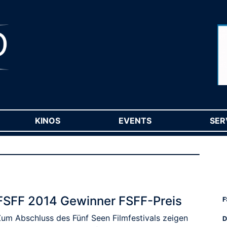
RENT)
KINOS
(CURRENT)
EVENTS
(CURRENT)
SER
FSFF 2014 Gewinner FSFF-Preis
F
Zum Abschluss des Fünf Seen Filmfestivals zeigen
D