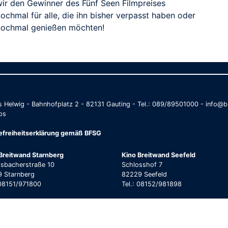
wir den Gewinner des Fünf Seen Filmpreises
ochmal für alle, die ihn bisher verpasst haben oder
nochmal genießen möchten!
as Helwig - Bahnhofplatz 2 - 82131 Gauting - Tel.: 089/89501000 - info
os
refreiheitserklärung gemäß BFSG
Breitwand Starnberg
Kino Breitwand Seefeld
lsbacherstraße 10
Schlosshof 7
 Starnberg
82229 Seefeld
 08151/971800
Tel.: 08152/981898