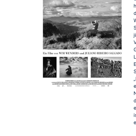
E
„
e
i