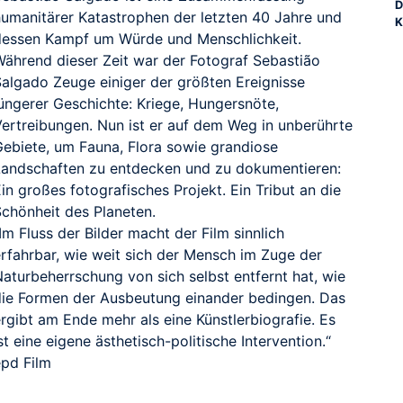
D
humanitärer Katastrophen der letzten 40 Jahre und
K
dessen Kampf um Würde und Menschlichkeit.
Während dieser Zeit war der Fotograf Sebastião
Salgado Zeuge einiger der größten Ereignisse
jüngerer Geschichte: Kriege, Hungersnöte,
Vertreibungen. Nun ist er auf dem Weg in unberührte
Gebiete, um Fauna, Flora sowie grandiose
Landschaften zu entdecken und zu dokumentieren:
in großes fotografisches Projekt. Ein Tribut an die
Schönheit des Planeten.
Im Fluss der Bilder macht der Film sinnlich
erfahrbar, wie weit sich der Mensch im Zuge der
Naturbeherrschung von sich selbst entfernt hat, wie
die Formen der Ausbeutung einander bedingen. Das
rgibt am Ende mehr als eine Künstlerbiografie. Es
st eine eigene ästhetisch-politische Intervention.“
epd Film