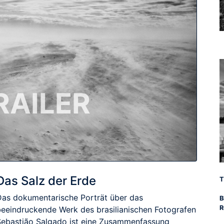
RAILER
Das Salz der Erde
T
Das dokumentarische Porträt über das
B
R
beeindruckende Werk des brasilianischen Fotografen
Sebastião Salgado ist eine Zusammenfassung