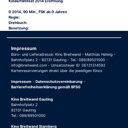
Kinderfilmfest 2014 Eröffnung
D 2014, 90 Min., FSK ab 0 Jahren
Regie:
Drehbuch:
Besetzung:
Impressum
Büro- und Lieferadresse: Kino Breitwand - Matthias Helwig -
Bahnhofplatz 2 - 82131 Gauting - Tel.: 089/89501000 -
info@breitwand.com - Umsatzsteuer ID: DE131314592
Kartenreservierungen direkt über die jeweiligen Kinos
Impressum
-
Datenschutzvereinbarung
-
Barrierefreiheitserklärung gemäß BFSG
Kino Breitwand Gauting
Bahnhofplatz 2
82131 Gauting
Tel.: 089/89501000
Kino Breitwand Starnberg