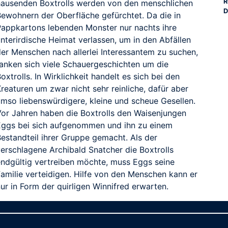
R
hausenden Boxtrolls werden von den menschlichen
D
Bewohnern der Oberfläche gefürchtet. Da die in
Pappkartons lebenden Monster nur nachts ihre
nterirdische Heimat verlassen, um in den Abfällen
der Menschen nach allerlei Interessantem zu suchen,
ranken sich viele Schauergeschichten um die
oxtrolls. In Wirklichkeit handelt es sich bei den
reaturen um zwar nicht sehr reinliche, dafür aber
RAILER
umso liebenswürdigere, kleine und scheue Gesellen.
Vor Jahren haben die Boxtrolls den Waisenjungen
Eggs bei sich aufgenommen und ihn zu einem
Bestandteil ihrer Gruppe gemacht. Als der
verschlagene Archibald Snatcher die Boxtrolls
endgültig vertreiben möchte, muss Eggs seine
Familie verteidigen. Hilfe von den Menschen kann er
ur in Form der quirligen Winnifred erwarten.