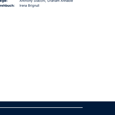
egie:
Anthony Stacchi, Graham Annable
rehbuch:
Irena Brignull