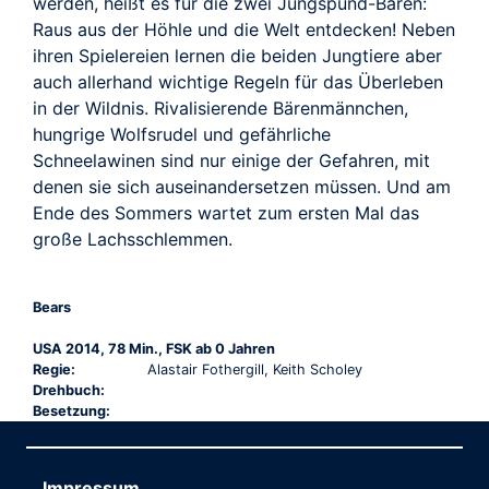
TRAILER
werden, heißt es für die zwei Jungspund-Bären:
Raus aus der Höhle und die Welt entdecken! Neben
ihren Spielereien lernen die beiden Jungtiere aber
auch allerhand wichtige Regeln für das Überleben
in der Wildnis. Rivalisierende Bärenmännchen,
hungrige Wolfsrudel und gefährliche
Schneelawinen sind nur einige der Gefahren, mit
denen sie sich auseinandersetzen müssen. Und am
Ende des Sommers wartet zum ersten Mal das
große Lachsschlemmen.
Bears
USA 2014, 78 Min., FSK ab 0 Jahren
Regie:
Alastair Fothergill, Keith Scholey
Drehbuch:
Besetzung:
Impressum